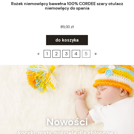
Rożek niemowlęcy bawełna 100% CORDEE szary otulacz
niemowlęcy do spania
89,00 zł
do koszyka
«
1
2
3
4
5
»
Nowości
kocyki, maty, pościele dla chłopców i