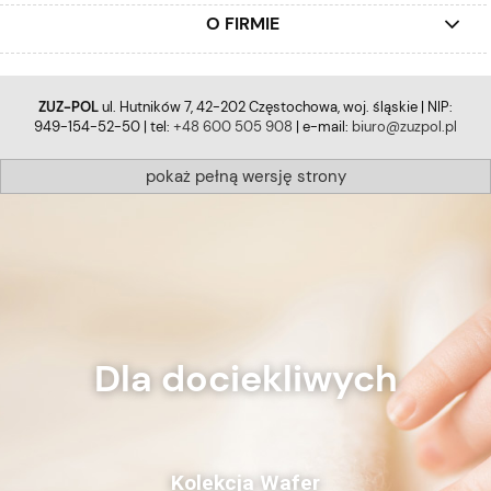
O FIRMIE
ZUZ-POL
ul. Hutników 7, 42-202 Częstochowa, woj. śląskie | NIP:
949-154-52-50 | tel:
+48 600 505 908
| e-mail:
biuro@zuzpol.pl
pokaż pełną wersję strony
Dla dociekliwych
Kolekcja Wafer