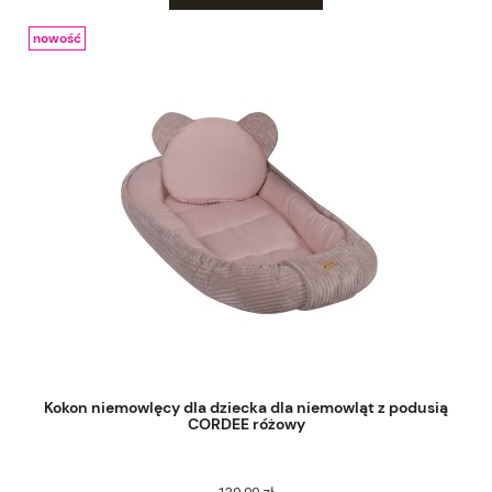
nowość
Kokon niemowlęcy dla dziecka dla niemowląt z podusią
CORDEE różowy