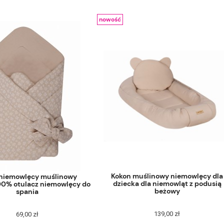
nowość
Kokon muślinowy niemowlęcy dla
 niemowlęcy muślinowy
dziecka dla niemowląt z podusią
00% otulacz niemowlęcy do
beżowy
spania
139,00 zł
69,00 zł