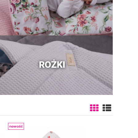
ROŻKI
nowość