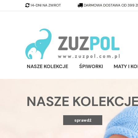
14-DNI NA ZWROT
DARMOWA DOSTAWA OD 399 
NASZE KOLEKCJE
ŚPIWORKI
MATY I K
NASZE KOLEKCJ
sprawdź