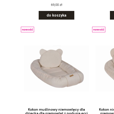
69,00 zł
do koszyka
nowość
nowość
Kokon muślinowy niemowlęcy dla
Kokon ni
dziecka dla niemowląt z podusią ecri
niemowl