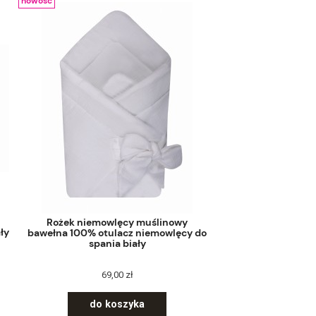
nowość
Rożek niemowlęcy muślinowy
ły
bawełna 100% otulacz niemowlęcy do
spania biały
69,00 zł
do koszyka