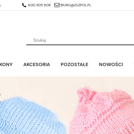
ZŁ
600 505 908
BIURO@ZUZPOL.PL
OKONY
AKCESORIA
POZOSTAŁE
NOWOŚCI
E