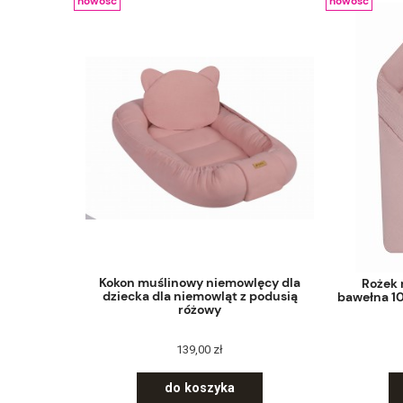
nowość
nowość
Kokon muślinowy niemowlęcy dla
Rożek
dziecka dla niemowląt z podusią
bawełna 1
różowy
139,00 zł
do koszyka