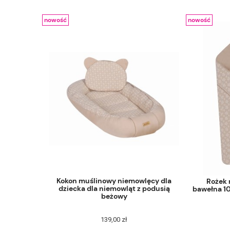
nowość
nowość
Kokon muślinowy niemowlęcy dla
Rożek
dziecka dla niemowląt z podusią
bawełna 1
beżowy
139,00 zł