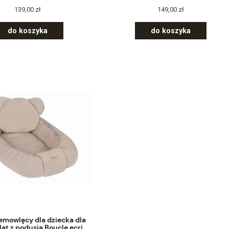
139,00 zł
149,00 zł
do koszyka
do koszyka
emowlęcy dla dziecka dla
ąt z podusią Boucle ecri