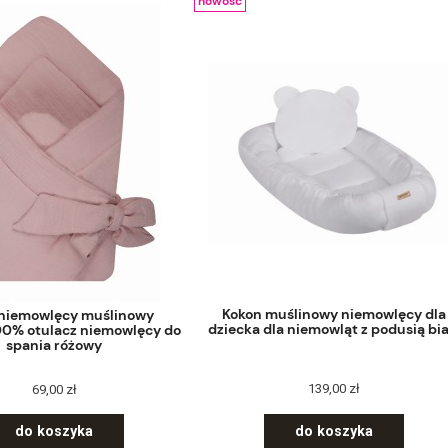
nowość
Kokon muślinowy niemowlęcy dla
 niemowlęcy muślinowy
dziecka dla niemowląt z podusią bia
00% otulacz niemowlęcy do
spania różowy
139,00 zł
69,00 zł
do koszyka
do koszyka