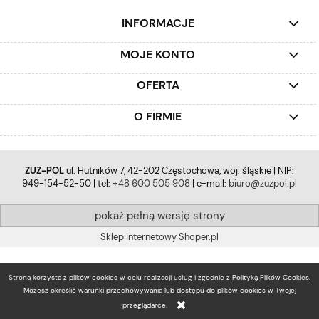
INFORMACJE
MOJE KONTO
OFERTA
O FIRMIE
ZUZ-POL
ul. Hutników 7, 42-202 Częstochowa, woj. śląskie | NIP:
949-154-52-50 | tel:
+48 600 505 908
| e-mail:
biuro@zuzpol.pl
pokaż pełną wersję strony
Sklep internetowy Shoper.pl
Strona korzysta z plików cookies w celu realizacji usług i zgodnie z
Polityką Plików Cookies
.
Możesz określić warunki przechowywania lub dostępu do plików cookies w Twojej
przeglądarce.