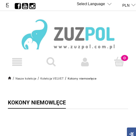
BIURO@ZUZPOL.PL
TRANSLATE
POWERED BY
Nasze kolekcje
Kolekcja VELVET
Kokony niemowlęce
KOKONY NIEMOWLĘCE