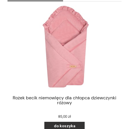
Rożek becik niemowlęcy dla chłopca dziewczynki
R
różowy
85,00 zł
do koszyka