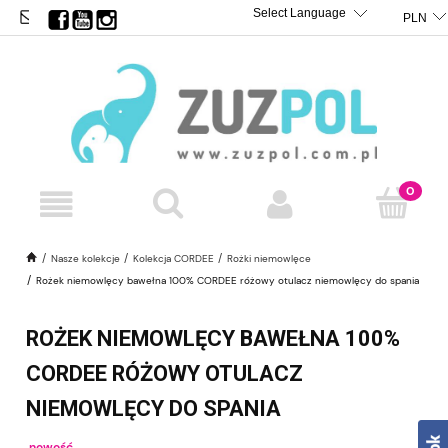
BIURO@ZUZPOL.PL
TRANSLATE
POWERED BY
Nasze kolekcje
Kolekcja CORDEE
Rożki niemowlęce
Rożek niemowlęcy bawełna 100% CORDEE różowy otulacz niemowlęcy do spania
ROŻEK NIEMOWLĘCY BAWEŁNA 100%
CORDEE RÓŻOWY OTULACZ
NIEMOWLĘCY DO SPANIA
nowość