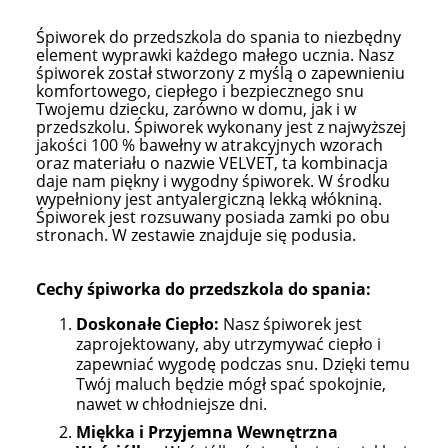
Śpiworek do przedszkola do spania to niezbędny
element wyprawki każdego małego ucznia. Nasz
śpiworek został stworzony z myślą o zapewnieniu
komfortowego, ciepłego i bezpiecznego snu
Twojemu dziecku, zarówno w domu, jak i w
przedszkolu. Śpiworek wykonany jest z najwyższej
jakości 100 % bawełny w atrakcyjnych wzorach
oraz materiału o nazwie VELVET, ta kombinacja
daje nam piękny i wygodny śpiworek. W środku
wypełniony jest antyalergiczną lekką włókniną.
Śpiworek jest rozsuwany posiada zamki po obu
stronach. W zestawie znajduje się podusia.
Cechy śpiworka do przedszkola do spania:
Doskonałe Ciepło:
Nasz śpiworek jest
zaprojektowany, aby utrzymywać ciepło i
zapewniać wygodę podczas snu. Dzięki temu
Twój maluch będzie mógł spać spokojnie,
nawet w chłodniejsze dni.
Miękka i Przyjemna Wewnętrzna