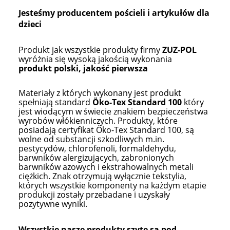
Jesteśmy producentem pościeli i artykułów dla
dzieci
Produkt jak wszystkie produkty firmy
ZUZ-POL
wyróżnia się wysoką jakością wykonania
produkt polski, jakość pierwsza
Materiały z których wykonany jest produkt
spełniają standard
Öko-Tex Standard 100
który
jest wiodącym w świecie znakiem bezpieczeństwa
wyrobów włókienniczych. Produkty, które
posiadają certyfikat Öko-Tex Standard 100, są
wolne od substancji szkodliwych m.in.
pestycydów, chlorofenoli, formaldehydu,
barwników alergizujących, zabronionych
barwników azowych i ekstrahowalnych metali
ciężkich. Znak otrzymują wyłącznie tekstylia,
których wszystkie komponenty na każdym etapie
produkcji zostały przebadane i uzyskały
pozytywne wyniki.
Wszystkie nasze produkty szyte są pod