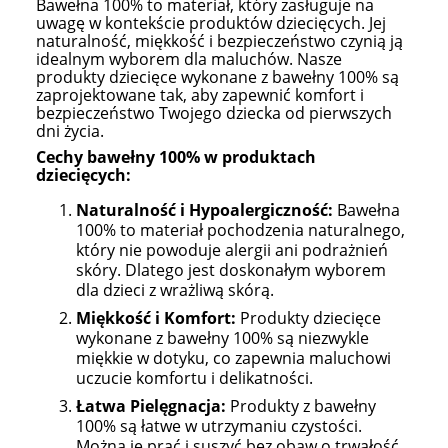
Bawełna 100% to materiał, który zasługuje na
uwagę w kontekście produktów dziecięcych. Jej
naturalność, miękkość i bezpieczeństwo czynią ją
idealnym wyborem dla maluchów. Nasze
produkty dziecięce wykonane z bawełny 100% są
zaprojektowane tak, aby zapewnić komfort i
bezpieczeństwo Twojego dziecka od pierwszych
dni życia.
Cechy bawełny 100% w produktach
dziecięcych:
Naturalność i Hypoalergiczność:
Bawełna
100% to materiał pochodzenia naturalnego,
który nie powoduje alergii ani podrażnień
skóry. Dlatego jest doskonałym wyborem
dla dzieci z wrażliwą skórą.
Miękkość i Komfort:
Produkty dziecięce
wykonane z bawełny 100% są niezwykle
miękkie w dotyku, co zapewnia maluchowi
uczucie komfortu i delikatności.
Łatwa Pielęgnacja:
Produkty z bawełny
100% są łatwe w utrzymaniu czystości.
Można je prać i suszyć bez obaw o trwałość