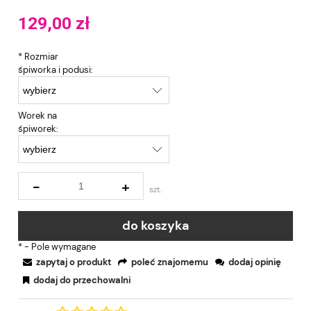
129,00 zł
*
Rozmiar
śpiworka i podusi:
Worek na
śpiworek:
-
+
szt.
do koszyka
*
- Pole wymagane
zapytaj o produkt
poleć znajomemu
dodaj opinię
dodaj do przechowalni